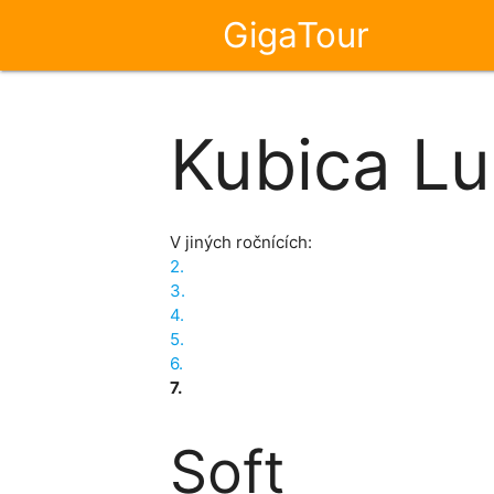
GigaTour
Kubica L
V jiných ročnících:
2.
3.
4.
5.
6.
7.
Soft