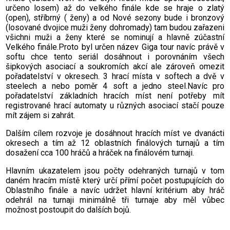
určeno losem) až do velkého finále kde se hraje o zlatý
(open), stříbrný ( ženy) a od Nové sezony bude i bronzový
(losované dvojice muži ženy dohromady) tam budou zařazeni
všichni muži a ženy které se nominují a hlavně zúčastní
Velkého finále.Proto byl určen název Giga tour navíc právě v
softu chce tento seriál dosáhnout i porovnáním všech
šipkových asociací a soukromích akcí ale zároveň omezit
pořadatelství v okresech. 3 hrací místa v softech a dvě v
steelech a nebo poměr 4 soft a jedno steel.Navíc pro
pořadatelství základních hracích míst není potřeby mít
registrované hrací automaty u různých asociací stačí pouze
mít zájem si zahrát.
Dalším cílem rozvoje je dosáhnout hracích míst ve dvanácti
okresech a tím až 12 oblastních finálových turnajů a tím
dosažení cca 100 hráčů a hráček na finálovém turnaji.
Hlavním ukazatelem jsou počty odehraných turnajů v tom
daném hracím místě který určí přímí počet postupujících do
Oblastního finále a navíc udržet hlavní kritérium aby hráč
odehrál na turnaji minimálně tři turnaje aby měl vůbec
možnost postoupit do dalších bojů.