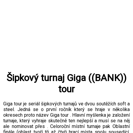
Šipkový turnaj Giga ((BANK))
tour
Giga tour je seriál šipkových turnajů ve dvou soutěžích soft a
steel. Jedná se o první ročník který se hraje v několika
okresech proto název Giga tour . Hlavní myšlenka je založení
turnaje, který vyhraje skutečně ten nejlepší a musí se na něj
ale nominovat přes . Celoroční místní turnaje pak Oblastní
finále (oblast tvoří tři až čtyři hrací místa spolu sousedící,