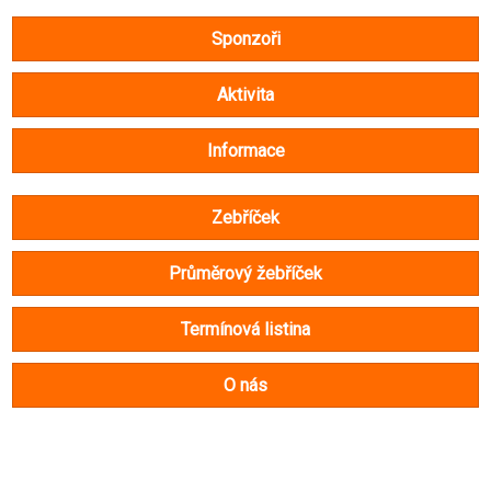
Sponzoři
Aktivita
Informace
Zebříček
Průměrový žebříček
Termínová listina
O nás