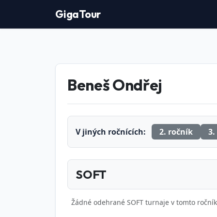
GigaTour
Beneš Ondřej
V jiných ročnících:
2. ročník
3.
SOFT
Žádné odehrané SOFT turnaje v tomto ročník