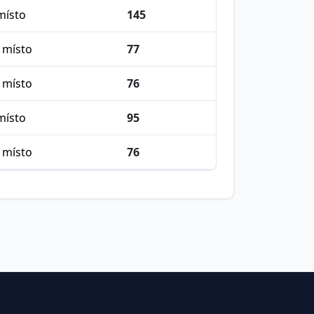
místo
145
 místo
77
 místo
76
místo
95
 místo
76