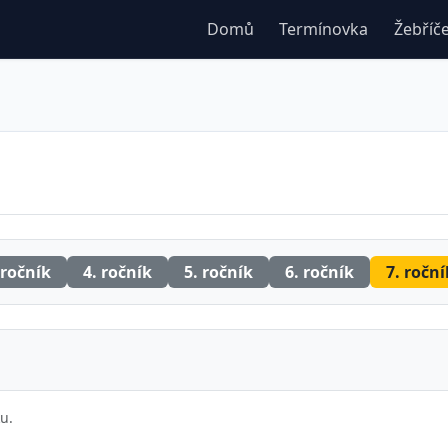
Domů
Termínovka
Žebříč
 ročník
4. ročník
5. ročník
6. ročník
7. roční
u.