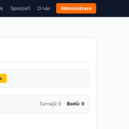
ek
Sponzoři
O nás
Administrace
k
Turnajů: 0
Bodů: 0