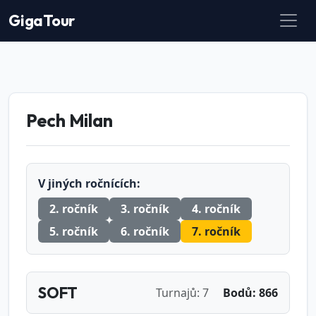
GigaTour
Pech Milan
V jiných ročnících:
2. ročník
3. ročník
4. ročník
5. ročník
6. ročník
7. ročník
SOFT
Turnajů: 7
Bodů: 866