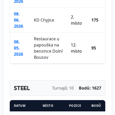
2026
08.
2.
06.
KD Chyjice
175
místo
2026
Restaurace u
08.
papouška na
12.
05.
95
benzince Dolní
místo
2026
Bousov
STEEL
Turnajů: 10
Bodů: 1627
DATUM
MÍSTO
POZICE
BODŮ