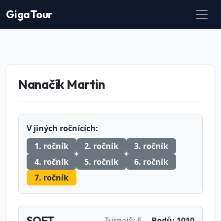
GigaTour
Nanačík Martin
V jiných ročnících:
1. ročník
2. ročník
3. ročník
4. ročník
5. ročník
6. ročník
7. ročník
SOFT
Turnajů: 6
Bodů: 1010