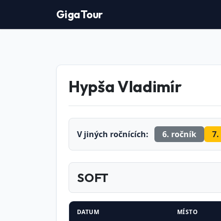
GigaTour
Hypša Vladimír
V jiných ročnících:
6. ročník
7.
SOFT
DATUM
MÍSTO