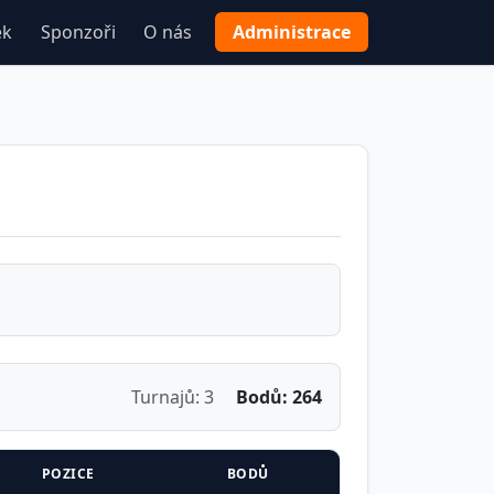
ek
Sponzoři
O nás
Administrace
Turnajů: 3
Bodů: 264
POZICE
BODŮ