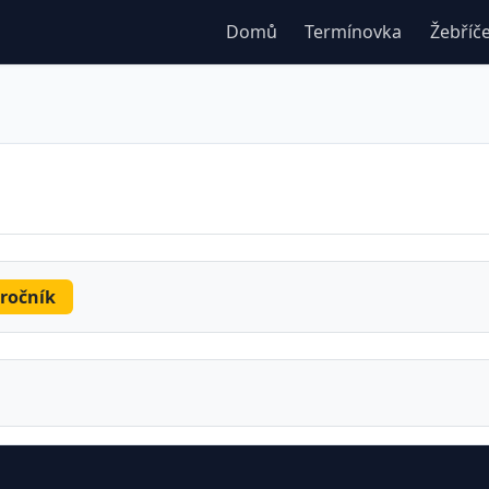
Domů
Termínovka
Žebříč
 ročník