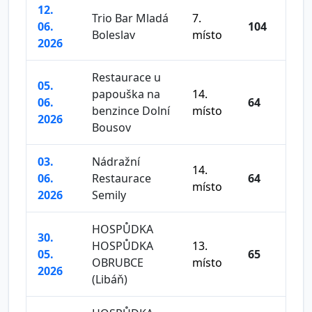
12.
Trio Bar Mladá
7.
06.
104
Boleslav
místo
2026
Restaurace u
05.
papouška na
14.
06.
64
benzince Dolní
místo
2026
Bousov
03.
Nádražní
14.
06.
Restaurace
64
místo
2026
Semily
HOSPŮDKA
30.
HOSPŮDKA
13.
05.
65
OBRUBCE
místo
2026
(Libáň)