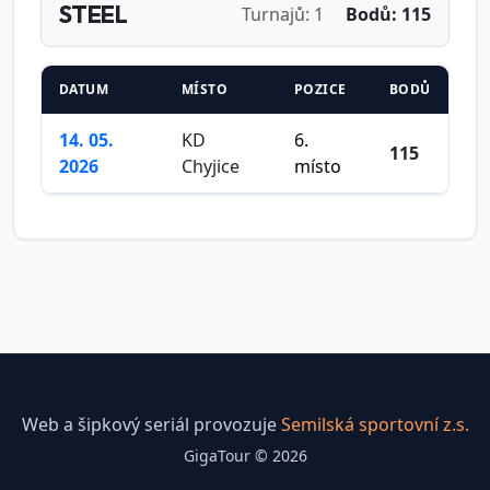
STEEL
Turnajů: 1
Bodů: 115
DATUM
MÍSTO
POZICE
BODŮ
14. 05.
KD
6.
115
2026
Chyjice
místo
Web a šipkový seriál provozuje
Semilská sportovní z.s.
GigaTour © 2026