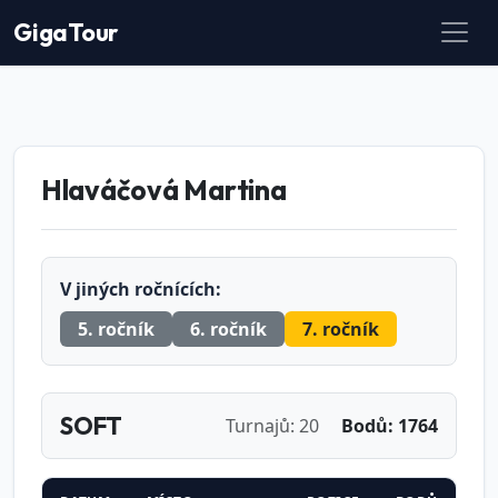
GigaTour
Hlaváčová Martina
V jiných ročnících:
5. ročník
6. ročník
7. ročník
SOFT
Turnajů: 20
Bodů: 1764