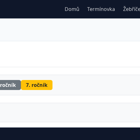
Domů
Termínovka
Žebříč
 ročník
7. ročník