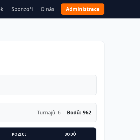
ek
Sponzoři
O nás
Administrace
Turnajů: 6
Bodů: 962
POZICE
BODŮ