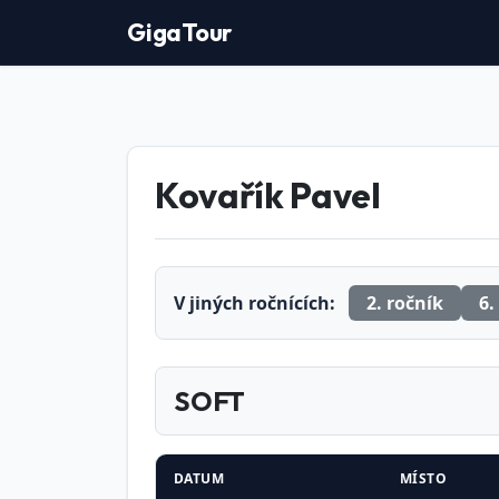
GigaTour
Kovařík Pavel
V jiných ročnících:
2. ročník
6.
SOFT
DATUM
MÍSTO