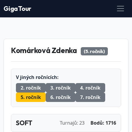
GigaTour
Komárková Zdenka
(5. ročník)
V jiných ročnících:
2. ročník
3. ročník
4. ročník
5. ročník
6. ročník
7. ročník
SOFT
Turnajů: 23
Bodů: 1716