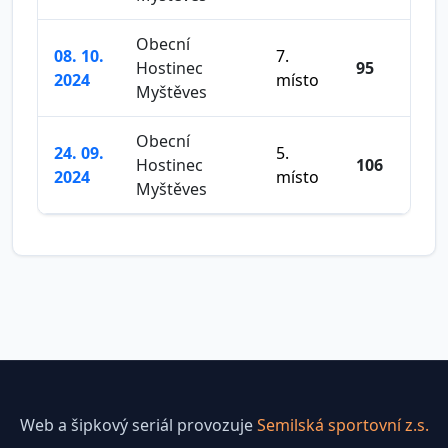
Obecní
08. 10.
7.
Hostinec
95
2024
místo
Myštěves
Obecní
24. 09.
5.
Hostinec
106
2024
místo
Myštěves
Web a šipkový seriál provozuje
Semilská sportovní z.s.