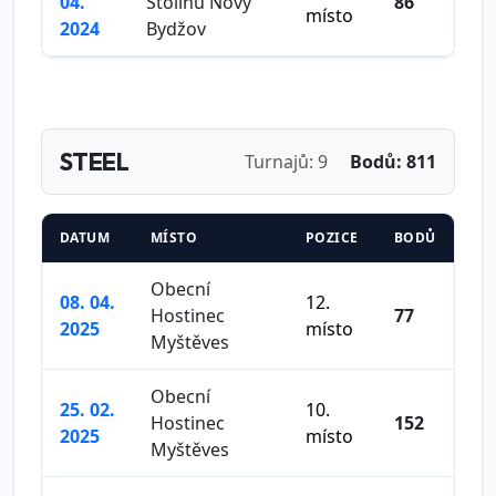
04.
Stolínů Nový
86
místo
2024
Bydžov
STEEL
Turnajů: 9
Bodů: 811
DATUM
MÍSTO
POZICE
BODŮ
Obecní
08. 04.
12.
Hostinec
77
2025
místo
Myštěves
Obecní
25. 02.
10.
Hostinec
152
2025
místo
Myštěves