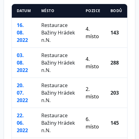
DATUM
MÍSTO
POZICE
BODŮ
16.
Restaurace
4.
08.
Bažiny Hrádek
143
místo
2022
n.N.
03.
Restaurace
4.
08.
Bažiny Hrádek
288
místo
2022
n.N.
20.
Restaurace
2.
07.
Bažiny Hrádek
203
místo
2022
n.N.
22.
Restaurace
6.
06.
Bažiny Hrádek
145
místo
2022
n.N.